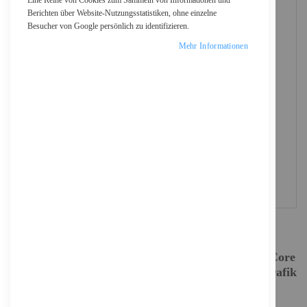
Eine Reihe von Cookies zum Sammeln von Informationen und
Berichten über Website-Nutzungsstatistiken, ohne einzelne
Besucher von Google persönlich zu identifizieren.
Mehr Informationen
Acer TravelMate P4 16 TMP416-52-TCO - Intel Core
i7 1355U / 1.7 GHz - Win 11 Pro - Intel Iris Xe Grafik
- 16 GB RAM - 512 GB SSD - 40.6 cm (16")