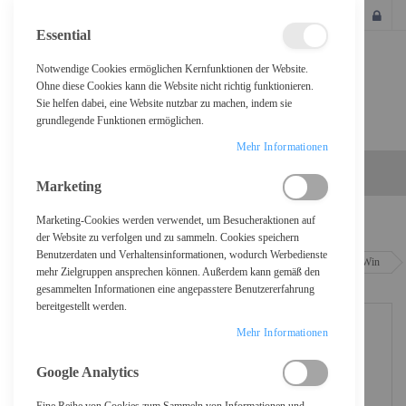
SCHLIESSEN
Essential
Notwendige Cookies ermöglichen Kernfunktionen der Website.
Ohne diese Cookies kann die Website nicht richtig funktionieren.
Sie helfen dabei, eine Website nutzbar zu machen, indem sie
grundlegende Funktionen ermöglichen.
Mehr Informationen
Marketing
Marketing-Cookies werden verwendet, um Besucheraktionen auf
Home
der Website zu verfolgen und zu sammeln. Cookies speichern
Benutzerdaten und Verhaltensinformationen, wodurch Werbedienste
Acer TravelMate P4 16 TMP416-52-TCO - Intel Core i7 1355U / 1.7 GHz - Win
mehr Zielgruppen ansprechen können. Außerdem kann gemäß den
11 Pro - Intel Iris Xe Grafik - 16 GB RAM - 512 GB SSD - 40.6 cm (16")
gesammelten Informationen eine angepasstere Benutzererfahrung
bereitgestellt werden.
Mehr Informationen
Google Analytics