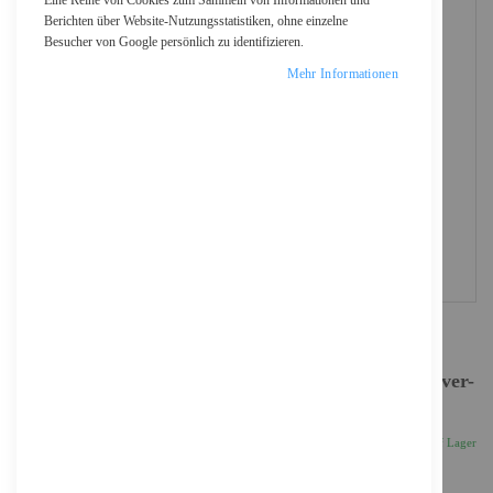
Eine Reihe von Cookies zum Sammeln von Informationen und
Berichten über Website-Nutzungsstatistiken, ohne einzelne
Besucher von Google persönlich zu identifizieren.
Mehr Informationen
D-Link DEM 310GT - SFP (Mini-GBIC)-Transceiver-
Modul
40,96 €
Inkl. 19% MwSt., zzgl.
Versand
Auf Lager
Anzahl
IN DEN WARENKORB