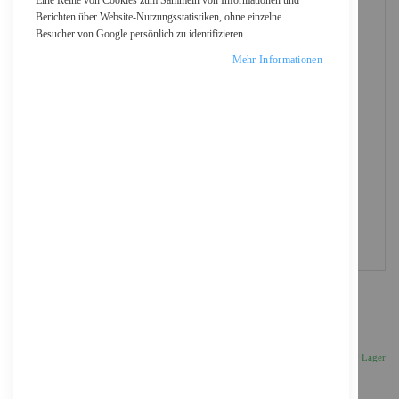
Eine Reihe von Cookies zum Sammeln von Informationen und
Berichten über Website-Nutzungsstatistiken, ohne einzelne
Besucher von Google persönlich zu identifizieren.
Mehr Informationen
D-Link DGS 1005D - Switch - PCI Kupferdraht 1
Gbps - 5-Port 3 HE - Extern
18,47 €
Inkl. 19% MwSt., zzgl.
Versand
Auf Lager
Anzahl
IN DEN WARENKORB