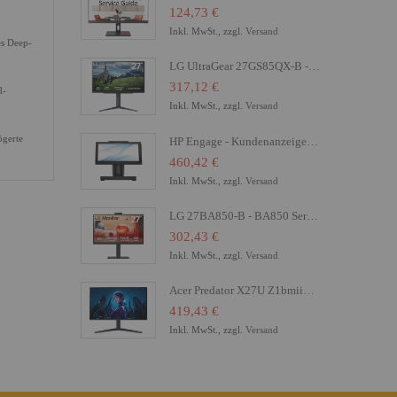
124,73 €
Inkl. MwSt., zzgl.
Versand
es Deep-
LG UltraGear 27GS85QX-B - LED-Monitor - Gaming - 68.4 cm (27")
317,12 €
d-
Inkl. MwSt., zzgl.
Versand
ögerte
HP Engage - Kundenanzeige - 16.8 cm (6.6") - Touchscreen
460,42 €
Inkl. MwSt., zzgl.
Versand
LG 27BA850-B - BA850 Series - LED-Monitor - 68.6 cm (27")
302,43 €
Inkl. MwSt., zzgl.
Versand
Acer Predator X27U Z1bmiiprx - X Series - OLED-Monitor - Gaming - 68.6 cm (27")
419,43 €
Inkl. MwSt., zzgl.
Versand