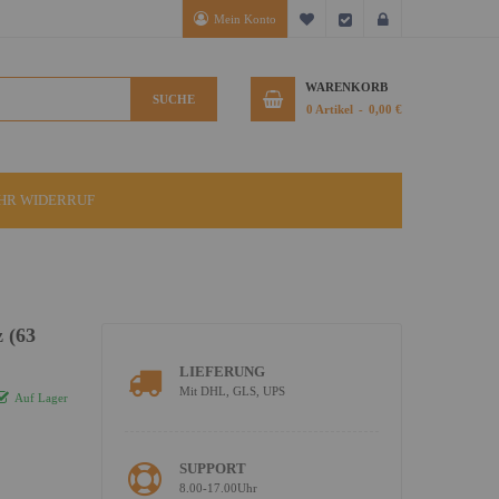
Mein Konto
Mein Wunschzettel
Kasse
Anmelden
WARENKORB
SUCHE
0
Artikel
0,00 €
IHR WIDERRUF
 (63
LIEFERUNG
Mit DHL, GLS, UPS
Auf Lager
SUPPORT
8.00-17.00Uhr