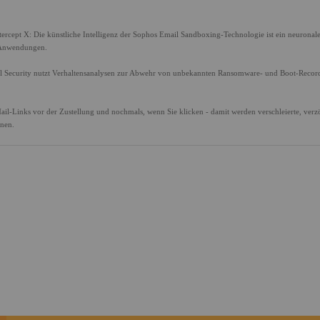
tercept X: Die künstliche Intelligenz der Sophos Email Sandboxing-Technologie ist ein neuronal
 Anwendungen.
ail Security nutzt Verhaltensanalysen zur Abwehr von unbekannten Ransomware- und Boot-Recor
il-Links vor der Zustellung und nochmals, wenn Sie klicken - damit werden verschleierte, verz
nnen.