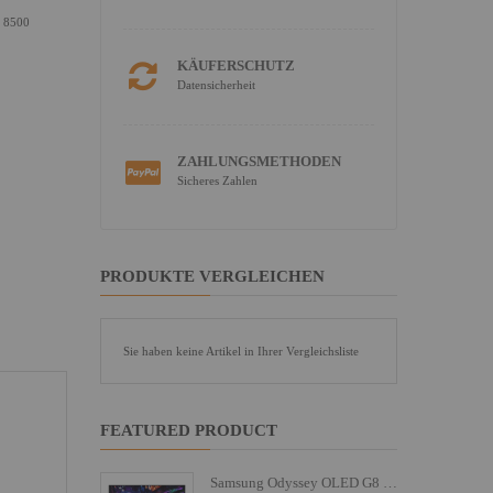
S 8500
KÄUFERSCHUTZ
Datensicherheit
ZAHLUNGSMETHODEN
Sicheres Zahlen
PRODUKTE VERGLEICHEN
Sie haben keine Artikel in Ihrer Vergleichsliste
FEATURED PRODUCT
Samsung Odyssey OLED G8 S27FG810SU - G81SF Series - OLED-Monitor - Gaming - 68.6 cm (27")