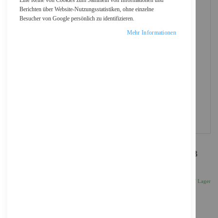
Eine Reihe von Cookies zum Sammeln von Informationen und
Berichten über Website-Nutzungsstatistiken, ohne einzelne
Besucher von Google persönlich zu identifizieren.
Mehr Informationen
Sophos Email Protection - Abonnement-Lizenz (63
Monate)
9.447,45 €
Inkl. 19% MwSt., zzgl.
Versand
Auf Lager
Anzahl
IN DEN WARENKORB