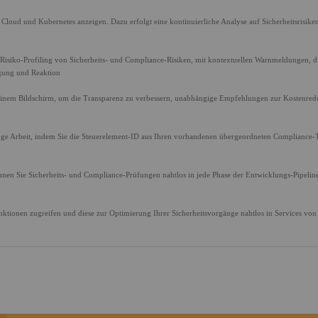
Cloud und Kubernetes anzeigen. Dazu erfolgt eine kontinuierliche Analyse auf Sicherheitsrisike
Risiko-Profiling von Sicherheits- und Compliance-Risiken, mit kontextuellen Warnmeldungen, d
igung und Reaktion
einem Bildschirm, um die Transparenz zu verbessern, unabhängige Empfehlungen zur Kostenred
nge Arbeit, indem Sie die Steuerelement-ID aus Ihren vorhandenen übergeordneten Compliance-
önnen Sie Sicherheits- und Compliance-Prüfungen nahtlos in jede Phase der Entwicklungs-Pipelin
ionen zugreifen und diese zur Optimierung Ihrer Sicherheitsvorgänge nahtlos in Services von