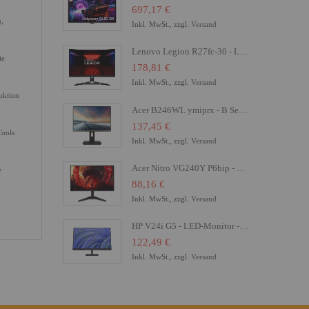
697,17 €
n,
Inkl. MwSt., zzgl.
Versand
Lenovo Legion R27fc-30 - LED-Monitor - Gaming - gebogen - 68.6 cm (27")
ie
178,81 €
Inkl. MwSt., zzgl.
Versand
uktion
Acer B246WL ymiprx - B Series - LED-Monitor - 61 cm (24")
137,45 €
Tools
Inkl. MwSt., zzgl.
Versand
Acer Nitro VG240Y P6bip - VG0 Series - LCD-Monitor - Gaming - 61 cm (24")
e
88,16 €
Inkl. MwSt., zzgl.
Versand
HP V24i G5 - LED-Monitor - 61 cm (24") (23.8" sichtbar) - 1920 x 1080 Full HD (1080p)
122,49 €
Inkl. MwSt., zzgl.
Versand