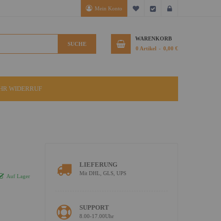
Mein Konto
Mein Wunschzettel
Kasse
Anmelden
WARENKORB
SUCHE
0
Artikel
0,00 €
IHR WIDERRUF
LIEFERUNG
Mit DHL, GLS, UPS
Auf Lager
SUPPORT
8.00-17.00Uhr