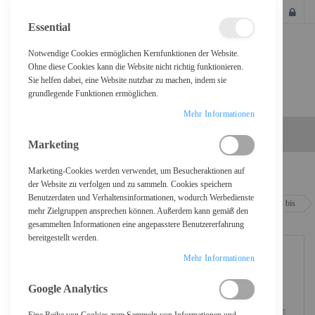
SCHLIESSEN
Essential
Notwendige Cookies ermöglichen Kernfunktionen der Website.
Ohne diese Cookies kann die Website nicht richtig funktionieren.
Sie helfen dabei, eine Website nutzbar zu machen, indem sie
grundlegende Funktionen ermöglichen.
Mehr Informationen
Marketing
Marketing-Cookies werden verwendet, um Besucheraktionen auf
Home
der Website zu verfolgen und zu sammeln. Cookies speichern
Benutzerdaten und Verhaltensinformationen, wodurch Werbedienste
Brother HL-L3215CW - Drucker - Farbe - LED - A4/Legal - 600 x 2400 dpi - bis
mehr Zielgruppen ansprechen können. Außerdem kann gemäß den
zu 18 Seiten/Min. (einfarbig)
gesammelten Informationen eine angepasstere Benutzererfahrung
bereitgestellt werden.
Mehr Informationen
Google Analytics