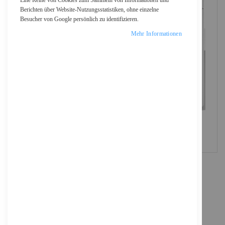
Eine Reihe von Cookies zum Sammeln von Informationen und
Berichten über Website-Nutzungsstatistiken, ohne einzelne
Besucher von Google persönlich zu identifizieren.
Mehr Informationen
Brother HL-L3215CW - Drucker - Farbe - LED -
A4/Legal - 600 x 2400 dpi - bis zu 18 Seiten/Min.
(einfarbig)