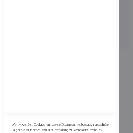
KONTAKT
Adresse: Zimbelstrasse 26/13127 Berlin
Berlin, Deutschland
Email: info@f-m-shop.de
INFORMATION
Impressum
AGB
Datenschutz
KUNDENSERVICE
Bestellvorgang
Widerrufsbelehrung und Muster-Widerrufsformular für Verbraucher
Vertrag widerrufen
Wir verwenden Cookies, um unsere Dienste zu verbessern, persönliche
Angebote zu machen und Ihre Erfahrung zu verbessern. Wenn Sie