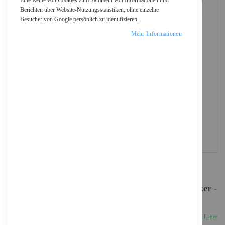
Eine Reihe von Cookies zum Sammeln von Informationen und
Berichten über Website-Nutzungsstatistiken, ohne einzelne
Besucher von Google persönlich zu identifizieren.
Mehr Informationen
Brother DCP-L2627DWXL - Multifunktionsdrucker -
s/w - Laser - Letter A (216 x 279 mm)/
363,42 €
Inkl. 19% MwSt., zzgl.
Versand
Auf Lager