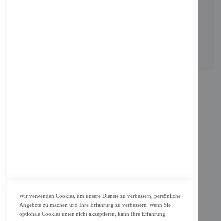
Adresse: Zimbelstrasse 26/13127 Berlin
Berlin, Deutschland
Email: info@f-m-shop.de
INFORMATION
Impressum
AGB
Datenschutz
KUNDENSERVICE
Bestellvorgang
Widerrufsbelehrung und Muster-Widerrufsformular für Verbraucher
Vertrag widerrufen
Wir verwenden Cookies, um unsere Dienste zu verbessern, persönliche
Angebote zu machen und Ihre Erfahrung zu verbessern. Wenn Sie
ZAHLUNG & LIEFERUNG
optionale Cookies unten nicht akzeptieren, kann Ihre Erfahrung