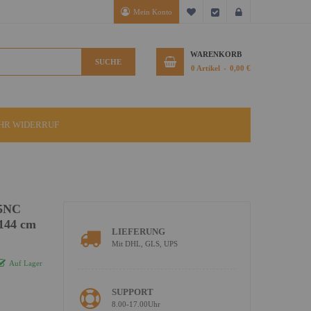
Mein Konto
Mein Wunschzettel
Kasse
Anmelden
WARENKORB
SUCHE
0
Artikel
0,00 €
IHR WIDERRUF
95NC
 144 cm
LIEFERUNG
Mit DHL, GLS, UPS
Auf Lager
SUPPORT
8.00-17.00Uhr