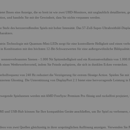
et Ihnen eine Anzeige, die so breit ist wie zwei UHD-Monitore, mit unglaublich detaillierten, g
ion, und handeln Sie mit der Gewissheit, dass Sie nichts verpassen werden.
Stufe des herzzerreißenden Spiels mit hoher Intensität. Das 57-Zoll-Super-Ultrabreitbild-Displ
harakters.
trix-Technologie mit Quantum-Mini-LEDs sorgt für eine kontrollierte Helligkeit und einen verb
n in Kombination mit den höchsten 12-Bit-Schwarzwerten für eine außergewöhnliche Bildqualität
zu sonnenverbrannten Szenen - 1.000 Nit Spitzenhelligkeit und ein Kontrastverhältnis von 1.000.
ich einen Wettbewerbsvorteil, indem Sie Feinde aufspüren, die sich in dunklen Ecken verstecken.
rholfrequenz von 240 Hz reduziert die Verzögerung für extrem flüssige Action. Spielen Sie mit
imiertem Ghosting. Die Unterstützung von DisplayPort 2.1 bietet eine hervorragende Leistung i
ewegende Spielszenen werden mit AMD FreeSync Premium Pro flüssig und ruckelfrei projiziert,
DMI und USB-Hub können Sie Ihre kompatiblen Geräte anschließen, um Ihr Spiel zu verbessern,
Videos von zwei Quellen gleichzeitig in ihrer ursprünglichen Auflösung anzeigen. Verwenden Sie 