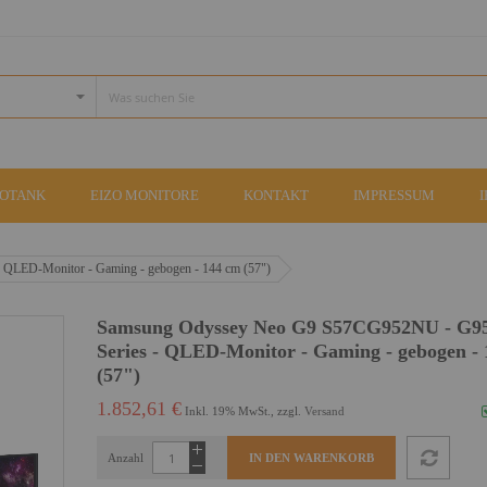
COTANK
EIZO MONITORE
KONTAKT
IMPRESSUM
LED-Monitor - Gaming - gebogen - 144 cm (57")
Samsung Odyssey Neo G9 S57CG952NU - G
Series - QLED-Monitor - Gaming - gebogen -
(57")
1.852,61 €
Inkl. 19% MwSt., zzgl.
Versand
Anzahl
IN DEN WARENKORB