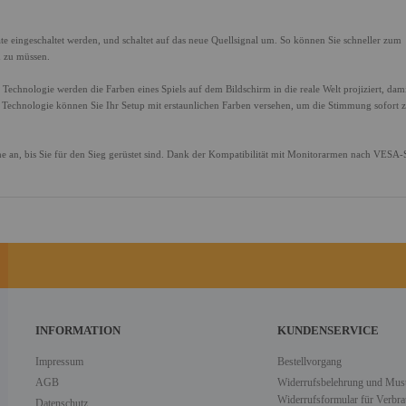
e eingeschaltet werden, und schaltet auf das neue Quellsignal um. So können Sie schneller zum
n zu müssen.
chnologie werden die Farben eines Spiels auf dem Bildschirm in die reale Welt projiziert, dami
 Technologie können Sie Ihr Setup mit erstaunlichen Farben versehen, um die Stimmung sofort 
he an, bis Sie für den Sieg gerüstet sind. Dank der Kompatibilität mit Monitorarmen nach VESA-
INFORMATION
KUNDENSERVICE
Impressum
Bestellvorgang
AGB
Widerrufsbelehrung und Must
Widerrufsformular für Verbra
Datenschutz