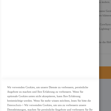
die Größe der zweiten Quelle auf bis zu 25 % des Bildschirms zu ändern.
Schneller zu Ihren Spielen kommen
Mit Auto Source Switch+ erkennt Ihr Monitor, wenn angeschlossene Gerät
Spielgeschehen übergehen, ohne durch mehrere Eingangsquellen blätter
Entwickelt, um Ihr Spielgefühl zu verbessern
Vergrößern Sie den Raum um Ihren Bildschirm herum. Mit der CoreSync Te
noch tiefer in die Umgebung eintauchen können. Mit der Core Lighting+
verändern.
Ergonomischer Ständer
Finden Sie Ihre Lieblingsposition. Drehen, neigen und passen Sie die Hö
lässt sich der Bildschirm mühelos in die ideale Position bringen.
Wir verwenden Cookies, um unsere Dienste zu verbessern, persönliche
KONTAKT
Angebote zu machen und Ihre Erfahrung zu verbessern. Wenn Sie
optionale Cookies unten nicht akzeptieren, kann Ihre Erfahrung
Adresse: Zimbelstrasse 26/13127 Berlin
beeinträchtigt werden. Wenn Sie mehr wissen möchten, lesen Sie bitte die
Berlin, Deutschland
Datenschutz
-> Wir verwenden Cookies, um uns zu verbessern unsere
Dienstleistungen, machen Sie persönliche Angebote und verbessern Sie Ihr