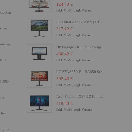
124,73 €
Inkl. MwSt., zzgl.
Versand
estochen
LG UltraGear 27GS85QX-B - LED-Monitor - Gaming - 68.4 cm (27")
ay des
317,12 €
Inkl. MwSt., zzgl.
Versand
esserten
HP Engage - Kundenanzeige - 16.8 cm (6.6") - Touchscreen
.
460,42 €
Inkl. MwSt., zzgl.
Versand
000:1
LG 27BA850-B - BA850 Series - LED-Monitor - 68.6 cm (27")
302,43 €
n DUHD
Inkl. MwSt., zzgl.
Versand
Acer Predator X27U Z1bmiiprx - X Series - OLED-Monitor - Gaming - 68.6 cm (27")
 um
419,43 €
Inkl. MwSt., zzgl.
Versand
 ohne
PIP, um