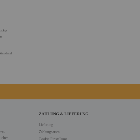
t Sie
zu
Standard
ZAHLUNG & LIEFERUNG
Lieferung
er-
Zahlungsarten
ucher
Cookie Einstellung