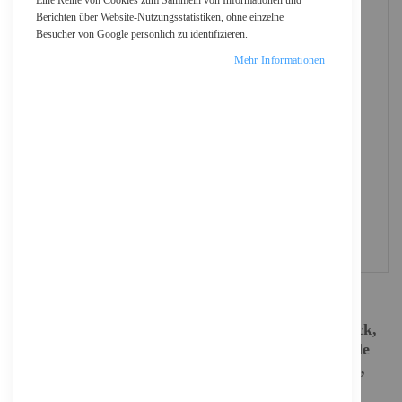
Eine Reihe von Cookies zum Sammeln von Informationen und
Berichten über Website-Nutzungsstatistiken, ohne einzelne
Besucher von Google persönlich zu identifizieren.
Mehr Informationen
Manhattan TV & Monitor Mount, Wall (Low
Profile), Tilt, 1 screen, Screen Sizes: 43-100", Black,
VESA 200x200 to 800x400mm, Max 70kg, Foldable
for Extra-Small and Shipping-Friendly Packaging,
LFD, Lifetime Warranty - Befestigungskit