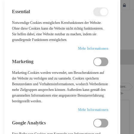
SCHLIESSEN
Essential
Notwendige Cookies ermöglichen Kernfunktionen der Website.
Ohne diese Cookies kann die Website nicht richtig funktionieren.
Sie helfen dabei, eine Website nutzbar zu machen, indem sie
grundlegende Funktionen ermöglichen.
Mehr Informationen
Marketing
Marketing-Cookies werden verwendet, um Besucheraktionen auf
Home
der Website zu verfolgen und zu sammeln. Cookies speichern
Benutzerdaten und Verhaltensinformationen, wodurch Werbedienste
Manhattan TV & Monitor Mount, Wall (Low Profile), Tilt, 1 screen, Screen Sizes:
mehr Zielgruppen ansprechen können. Außerdem kann gemäß den
43-100", Black, VESA 200x200 to 800x400mm, Max 70kg, Foldable for Extra-
gesammelten Informationen eine angepasstere Benutzererfahrung
Small and Shipping-Friendly Packaging, LFD, Lifetime Warranty -
bereitgestellt werden.
Befestigungskit (Wandmontage)
Mehr Informationen
Google Analytics