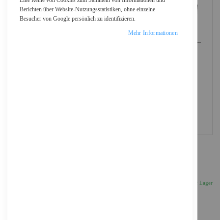
Eine Reihe von Cookies zum Sammeln von Informationen und
Berichten über Website-Nutzungsstatistiken, ohne einzelne
Besucher von Google persönlich zu identifizieren.
Mehr Informationen
Iiyama MD-WM6040 - Befestigungskit
(Wandmontage)
109,48 €
Inkl. 19% MwSt., zzgl.
Versand
Auf Lager
Anzahl
IN DEN WARENKORB