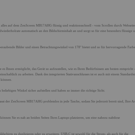
 alles auf dem ZenScreen MB17AHG flüssig und reaktionsschnell - vom Scrollen durch Webseite
dwiederholrate automatisch an den Bildschirminhalt an und sorgt so für eine besonders flüssige 
eraubende Bilder und einen Betrachtungswinkel von 178° bietet und so für hervorragende Farb
s Ihnen ermöglicht, das Gerät so aufzustellen, wie es Ihren Bedürfnissen am besten entspricht -
schaftlich zu arbeiten. Dank des integrierten Stativanschlusses ist er auch mit einem Standardst
n können.
eliebigen Winkel sicher aufstellen und haben so immer die richtige Sicht.
sst der ZenScreen MB17AHG problemlos in jede Tasche, sodass Sie jederzeit bereit sind, Ihre Ar
nen Sie es nah an beiden Seiten Ihres Laptops platzieren, um eine nahezu nahtlose
ldschirm zu duplizieren oder zu erweitern. USB-C ist sowohl für die Strom- als auch für die