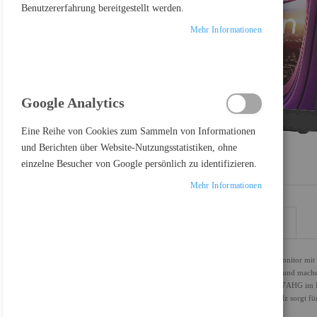
Benutzererfahrung bereitgestellt werden.
Mehr Informationen
Google Analytics
Eine Reihe von Cookies zum Sammeln von Informationen
und Berichten über Website-Nutzungsstatistiken, ohne
einzelne Besucher von Google persönlich zu identifizieren.
Mehr Informationen
DETAILS
MEHR INFORMATIONEN
Der ASUS ZenScreen MB17AHG ist ein portabler 17,3-Zoll-Monitor mit eine
Profil und leichtes Design sorgen für unübertroffene Mobilität und mach
integrierten L-förmigen Kickstandes kann der ZenScreen MB17AHG im H
Vielseitigkeit und eine Bildwiederholfrequenz von bis zu 144 Hz sorgt für