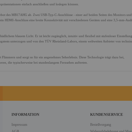
npräsentationen einfach anschließen und loslegen können.
ebot des MB17AHG ab. Zwei USB-Typ-C-Anschlüsse - einer auf beiden Seiten des Monitors und 
tet ein HDMI-Anschluss eine breite Konnektivität mit verschiedenen Geräten und eine 3,5-mm-Au
ädlichem blauem Licht. Er ist leicht zugänglich, intuitiv und flexibel mit stufenloser Einstellung
tests unterzogen und von den TÜV Rheinland-Labors, einem weltweiten Anbieter von technis
t Flimmern und sorgt so für ein angenehmes Seherlebnis. Diese Technologie trägt dazu bei,
n, die typischerweise bei stundenlangem Fernsehen auftreten.
INFORMATION
KUNDENSERVICE
Impressum
Bestellvorgang
AGB
Widerrufsbelehrung und Must