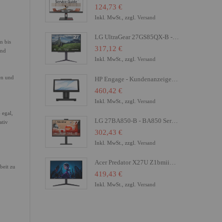
124,73 €
Inkl. MwSt., zzgl.
Versand
LG UltraGear 27GS85QX-B - LED-Monitor - Gaming - 68.4 cm (27")
n bis
317,12 €
und
Inkl. MwSt., zzgl.
Versand
en und
HP Engage - Kundenanzeige - 16.8 cm (6.6") - Touchscreen
460,42 €
Inkl. MwSt., zzgl.
Versand
 egal,
LG 27BA850-B - BA850 Series - LED-Monitor - 68.6 cm (27")
ativ
302,43 €
Inkl. MwSt., zzgl.
Versand
Acer Predator X27U Z1bmiiprx - X Series - OLED-Monitor - Gaming - 68.6 cm (27")
beit zu
419,43 €
Inkl. MwSt., zzgl.
Versand