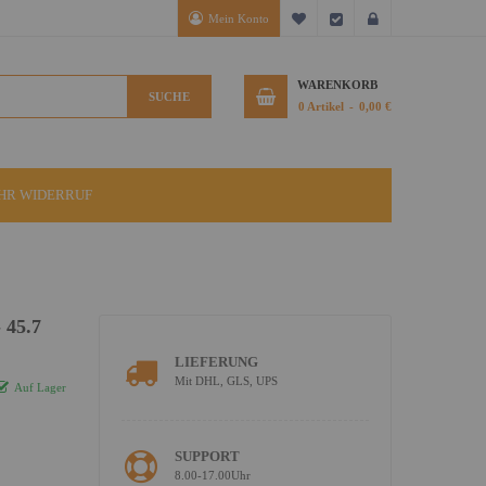
Mein Konto
Mein Wunschzettel
Kasse
Anmelden
WARENKORB
SUCHE
0
Artikel
0,00 €
IHR WIDERRUF
 45.7
LIEFERUNG
Mit DHL, GLS, UPS
Auf Lager
SUPPORT
8.00-17.00Uhr