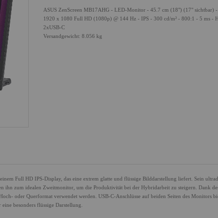
ASUS ZenScreen MB17AHG - LED-Monitor - 45.7 cm (18") (17" sichtbar) - 
1920 x 1080 Full HD (1080p) @ 144 Hz - IPS - 300 cd/m² - 800:1 - 5 ms -
2xUSB-C
Versandgewicht: 8.056 kg
m Full HD IPS-Display, das eine extrem glatte und flüssige Bilddarstellung liefert. Sein ultra
en ihn zum idealen Zweitmonitor, um die Produktivität bei der Hybridarbeit zu steigern. Dank de
och- oder Querformat verwendet werden. USB-C-Anschlüsse auf beiden Seiten des Monitors bi
 eine besonders flüssige Darstellung.