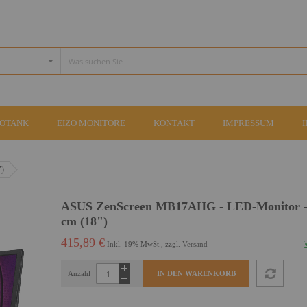
COTANK
EIZO MONITORE
KONTAKT
IMPRESSUM
")
ASUS ZenScreen MB17AHG - LED-Monitor -
cm (18")
415,89 €
Inkl. 19% MwSt., zzgl.
Versand
Anzahl
IN DEN WARENKORB