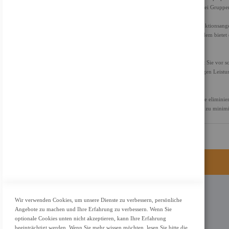
Videosignalübertragung zuständig, sodass Sie den Bildschirm bei Gruppe
Umfassende Konnektivität
Eine große Auswahl an Anschlussmöglichkeiten rundet das Funktionsang
für Displaysignale verdrahtet - sorgen für Vielseitigkeit. Außerdem bie
ist bereit für kabelgebundene Headsets.
ASUS Blaulichtfilter
Der TÜV Rheinland-zertifizierte ASUS Blue Light Filter schützt Sie vor sch
Maximum) über das OSD-Menü. ASUS-Displays wurden strengen Leistungs
Sicherheits- und Zertifizierungsdienstleistungen, zertifiziert.
ASUS Flicker Free-Technologie
Die TÜV Rheinland-zertifizierte ASUS Flicker Free-Technologie eliminier
Ermüdungserscheinungen der Augen und andere Beschwerden zu minimiere
KONTAKT
Wir verwenden Cookies, um unsere Dienste zu verbessern, persönliche
Angebote zu machen und Ihre Erfahrung zu verbessern. Wenn Sie
Adresse: Zimbelstrasse 26/13127 Berlin
optionale Cookies unten nicht akzeptieren, kann Ihre Erfahrung
Berlin, Deutschland
beeinträchtigt werden. Wenn Sie mehr wissen möchten, lesen Sie bitte die