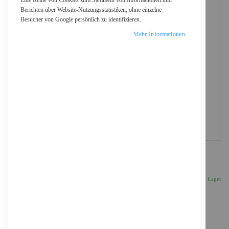
Eine Reihe von Cookies zum Sammeln von Informationen und
Berichten über Website-Nutzungsstatistiken, ohne einzelne
Besucher von Google persönlich zu identifizieren.
Mehr Informationen
DIGITUS Gigabit Active 802.3at PoE Midspan
24,98 €
Inkl. 19% MwSt., zzgl.
Versand
Auf Lager
Anzahl
IN DEN WARENKORB