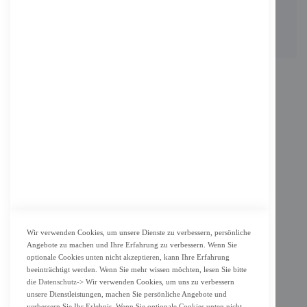
Email: info@f-m-shop.de
INFORMATION
Impressum
AGB
Datenschutz
KUNDENSERVICE
Bestellvorgang
Widerrufsbelehrung und Muster-Widerrufsformular für Verbraucher
Vertrag widerrufen
Wir verwenden Cookies, um unsere Dienste zu verbessern, persönliche
Angebote zu machen und Ihre Erfahrung zu verbessern. Wenn Sie
ZAHLUNG & LIEFERUNG
optionale Cookies unten nicht akzeptieren, kann Ihre Erfahrung
beeinträchtigt werden. Wenn Sie mehr wissen möchten, lesen Sie bitte
Lieferung
die
Datenschutz
-> Wir verwenden Cookies, um uns zu verbessern
unsere Dienstleistungen, machen Sie persönliche Angebote und
Zahlungsarten
verbessern Sie Ihr Erlebnis. Wenn Sie optionale Cookies unten nicht