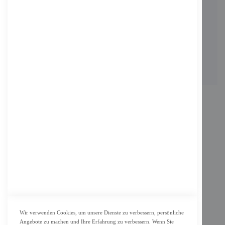
KONTAKT
Adresse: Zimbelstrasse 26/13127 Berlin
Berlin, Deutschland
Email: info@f-m-shop.de
INFORMATION
Impressum
AGB
Datenschutz
KUNDENSERVICE
Bestellvorgang
Widerrufsbelehrung und Muster-Widerrufsformular für Verbraucher
Vertrag widerrufen
Wir verwenden Cookies, um unsere Dienste zu verbessern, persönliche
Angebote zu machen und Ihre Erfahrung zu verbessern. Wenn Sie