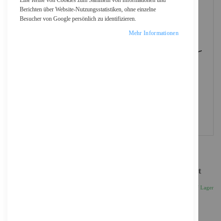
Eine Reihe von Cookies zum Sammeln von Informationen und
Berichten über Website-Nutzungsstatistiken, ohne einzelne
Besucher von Google persönlich zu identifizieren.
Mehr Informationen
Logitech Desktop MK120 - Tastatur-und-Maus-Set
21,19 €
Inkl. 19% MwSt., zzgl.
Versand
Auf Lager
Anzahl
IN DEN WARENKORB