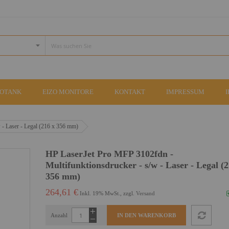
COTANK
EIZO MONITORE
KONTAKT
IMPRESSUM
 - Laser - Legal (216 x 356 mm)
HP LaserJet Pro MFP 3102fdn -
Multifunktionsdrucker - s/w - Laser - Legal (2
356 mm)
264,61 €
Inkl. 19% MwSt., zzgl.
Versand
Anzahl
IN DEN WARENKORB