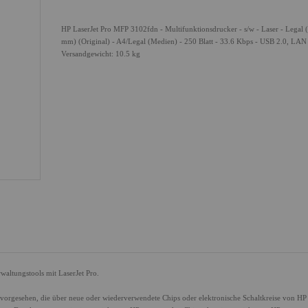
HP LaserJet Pro MFP 3102fdn - Multifunktionsdrucker - s/w - Laser - Legal 
mm) (Original) - A4/Legal (Medien) - 250 Blatt - 33.6 Kbps - USB 2.0, LAN
Versandgewicht: 10.5 kg
altungstools mit LaserJet Pro.
orgesehen, die über neue oder wiederverwendete Chips oder elektronische Schaltkreise von HP