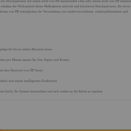
, um Druckpatronen mit einem nicht von HP stammenden Chip oder einem nicht von HP stamm
s erhalten die Wirksamkeit dieser Maßnahmen aufrecht und blockieren Druckpatronen, die zuvor
ltkreise von HP ermöglichen die Verwendung von wiederverwendeten, wiederaufbereiteten und
legt für bis zu sieben Benutzer:innen.
iten pro Minute sparen Sie Zeit, Papier und Kosten.
mit den Shortcuts von HP Smart.
admin und seinen intelligenten Funktionen.
nen leicht, Ihr System einzurichten und sich wieder an die Arbeit zu machen.