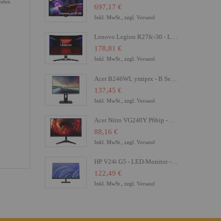
enden
697,17 €
Inkl. MwSt., zzgl.
Versand
Lenovo Legion R27fc-30 - LED-Monitor - Gaming - gebogen - 68.6 cm (27")
178,81 €
Inkl. MwSt., zzgl.
Versand
Acer B246WL ymiprx - B Series - LED-Monitor - 61 cm (24")
137,45 €
Inkl. MwSt., zzgl.
Versand
Acer Nitro VG240Y P6bip - VG0 Series - LCD-Monitor - Gaming - 61 cm (24")
88,16 €
Inkl. MwSt., zzgl.
Versand
HP V24i G5 - LED-Monitor - 61 cm (24") (23.8" sichtbar) - 1920 x 1080 Full HD (1080p)
122,49 €
Inkl. MwSt., zzgl.
Versand