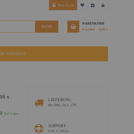
Mein Konto
Mein Wunschzettel
Kasse
Anmelden
WARENKORB
SUCHE
0
Artikel
0,00 €
IHR WIDERRUF
16 x
LIEFERUNG
Mit DHL, GLS, UPS
Auf Lager
SUPPORT
8.00-17.00Uhr