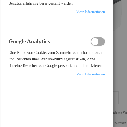
Benutzererfahrung bereitgestellt werden.
Mehr Informationen
Google Analytics
Eine Reihe von Cookies zum Sammeln von Informationen
und Berichten über Website-Nutzungsstatistiken, ohne
einzelne Besucher von Google persönlich zu identifizieren.
Mehr Informationen
DETAILS
MEHR INFORMATIONEN
Schnelle Druckgeschwindigkeiten, hoher Scandurchsatz und einfache Verw
Drucker mit dynamischer Sicherheitsfunktion
Einige Drucker von HP sind nur für die Verwendung mit Druckpatronen v