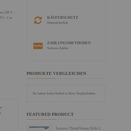
rom 230 V -
KÄUFERSCHUTZ
9") - 2 m
Datensicherheit
ZAHLUNGSMETHODEN
Sicheres Zahlen
PRODUKTE VERGLEICHEN
Sie haben keine Artikel in Ihrer Vergleichsliste
er
h
FEATURED PRODUCT
Lenovo ThinkVision S24i-30 - LED-Monitor - 61 cm (24")