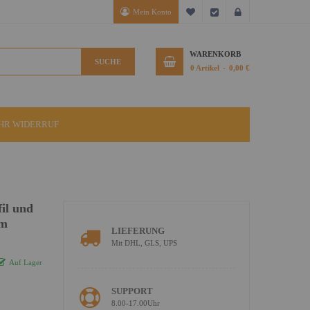
Mein Konto
Mein Wunschzettel
Kasse
Anmelden
WARENKORB
SUCHE
0
Artikel
0,00 €
IHR WIDERRUF
il und
 m
LIEFERUNG
Mit DHL, GLS, UPS
Auf Lager
SUPPORT
8.00-17.00Uhr