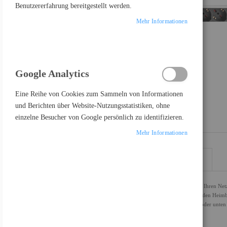
Benutzererfahrung bereitgestellt werden.
Mehr Informationen
Google Analytics
Eine Reihe von Cookies zum Sammeln von Informationen
und Berichten über Website-Nutzungsstatistiken, ohne
einzelne Besucher von Google persönlich zu identifizieren.
Mehr Informationen
DETAILS
MEHR INFORMATIONEN
Die DIGITUS® Steckdosenleisten sind die perfekte Lösung für Ihren Netz
Anwendungen in der IT, Netzwerktechnik, Labore sowie auch den Heimbere
Schranktyp die Steckdosenleiste mit den Abgriffen nach oben oder unten 
Highlight