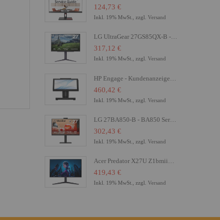
124,73 €
Inkl. 19% MwSt., zzgl.
Versand
LG UltraGear 27GS85QX-B - LED-Monitor - Gaming - 68.4 cm (27")
317,12 €
Inkl. 19% MwSt., zzgl.
Versand
HP Engage - Kundenanzeige - 16.8 cm (6.6") - Touchscreen
460,42 €
Inkl. 19% MwSt., zzgl.
Versand
LG 27BA850-B - BA850 Series - LED-Monitor - 68.6 cm (27")
302,43 €
Inkl. 19% MwSt., zzgl.
Versand
Acer Predator X27U Z1bmiiprx - X Series - OLED-Monitor - Gaming - 68.6 cm (27")
419,43 €
Inkl. 19% MwSt., zzgl.
Versand