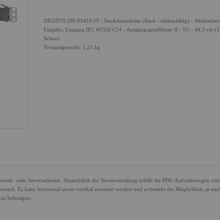
DIGITUS DN-95410-IT - Steckdosenleiste (Rack - einbaufähig) - Wechselst
Eingabe, Eingang IEC 60320 C14 - Ausgangsanschlüsse: 8 - 1U - 48.3 cm (1
Schnur
Versandgewicht: 1.21 kg
werk- oder Serverschrank. Hinsichtlich der Stromverteilung erfüllt die PDU Anforderungen viel
ich. Es kann horizontal sowie vertikal montiert werden und es besteht die Möglichkeit, je nac
zu befestigen.