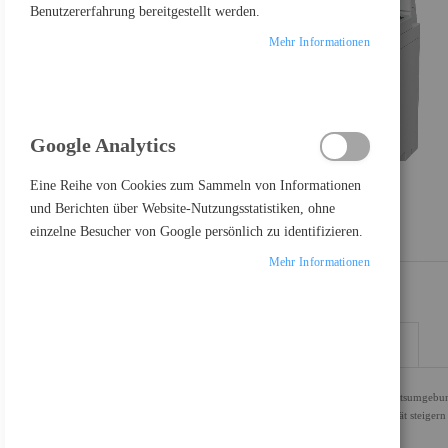
Benutzererfahrung bereitgestellt werden.
Mehr Informationen
Google Analytics
Eine Reihe von Cookies zum Sammeln von Informationen
und Berichten über Website-Nutzungsstatistiken, ohne
einzelne Besucher von Google persönlich zu identifizieren.
Mehr Informationen
DETAILS
MEHR INFORMATIONEN
Ein Drucker für kleine Arbeitsgruppen, perfekt für die Geschäftsumgebun
Laserdrucker verwendet haben, Kosten senken, die Produktivität steigern
ihre CSR-Bilanz.