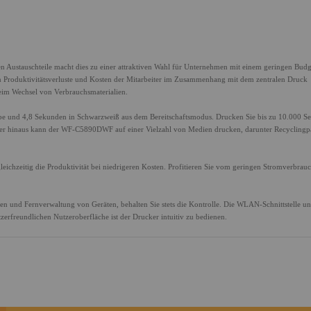
en Austauschteile macht dies zu einer attraktiven Wahl für Unternehmen mit einem geringen Budg
ten Produktivitätsverluste und Kosten der Mitarbeiter im Zusammenhang mit dem zentralen Druck
eim Wechsel von Verbrauchsmaterialien.
rbe und 4,8 Sekunden in Schwarzweiß aus dem Bereitschaftsmodus. Drucken Sie bis zu 10.000 Sei
er hinaus kann der WF-C5890DWF auf einer Vielzahl von Medien drucken, darunter Recyclingp
leichzeitig die Produktivität bei niedrigeren Kosten. Profitieren Sie vom geringen Stromverbrau
en und Fernverwaltung von Geräten, behalten Sie stets die Kontrolle. Die WLAN-Schnittstelle unt
erfreundlichen Nutzeroberfläche ist der Drucker intuitiv zu bedienen.