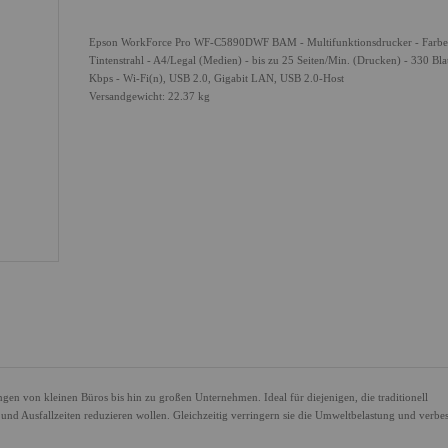
Epson WorkForce Pro WF-C5890DWF BAM - Multifunktionsdrucker - Farbe
Tintenstrahl - A4/Legal (Medien) - bis zu 25 Seiten/Min. (Drucken) - 330 Blat
Kbps - Wi-Fi(n), USB 2.0, Gigabit LAN, USB 2.0-Host
Versandgewicht: 22.37 kg
gen von kleinen Büros bis hin zu großen Unternehmen. Ideal für diejenigen, die traditionell
 und Ausfallzeiten reduzieren wollen. Gleichzeitig verringern sie die Umweltbelastung und verbe