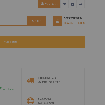
Mein Konto
Mein Wunschzettel
Kasse
Anmelden
WARENKORB
SUCHE
0
Artikel
0,00 €
IHR WIDERRUF
-
-
LIEFERUNG
Mit DHL, GLS, UPS
Auf Lager
SUPPORT
8.00-17.00Uhr