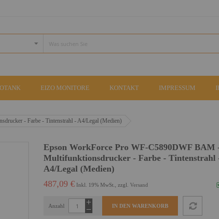
COTANK
EIZO MONITORE
KONTAKT
IMPRESSUM
cker - Farbe - Tintenstrahl - A4/Legal (Medien)
Epson WorkForce Pro WF-C5890DWF BAM 
Multifunktionsdrucker - Farbe - Tintenstrahl 
A4/Legal (Medien)
487,09 €
Inkl. 19% MwSt., zzgl.
Versand
Anzahl
IN DEN WARENKORB