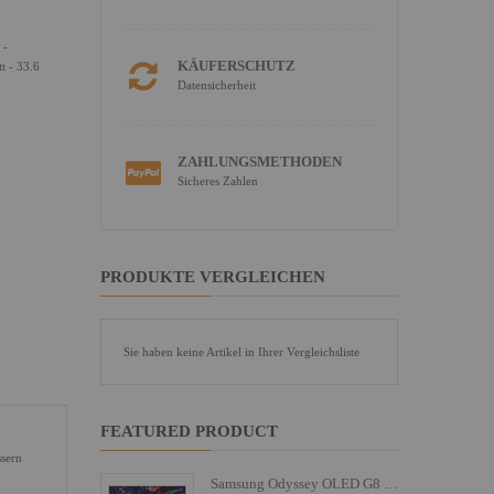
 -
KÄUFERSCHUTZ
t - 33.6
Datensicherheit
ZAHLUNGSMETHODEN
Sicheres Zahlen
PRODUKTE VERGLEICHEN
Sie haben keine Artikel in Ihrer Vergleichsliste
FEATURED PRODUCT
ssern
Samsung Odyssey OLED G8 S27FG810SU - G81SF Series - OLED-Monitor - Gaming - 68.6 cm (27")