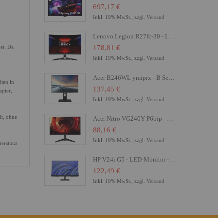
697,17 €
Inkl. 19% MwSt., zzgl.
Versand
Lenovo Legion R27fc-30 - LED-Monitor - Gaming - gebogen - 68.6 cm (27")
et. Da
178,81 €
Inkl. 19% MwSt., zzgl.
Versand
Acer B246WL ymiprx - B Series - LED-Monitor - 61 cm (24")
ten in
137,45 €
apier,
Inkl. 19% MwSt., zzgl.
Versand
ch, ohne
Acer Nitro VG240Y P6bip - VG0 Series - LCD-Monitor - Gaming - 61 cm (24")
88,16 €
Inkl. 19% MwSt., zzgl.
Versand
erstützt
HP V24i G5 - LED-Monitor - 61 cm (24") (23.8" sichtbar) - 1920 x 1080 Full HD (1080p)
122,49 €
Inkl. 19% MwSt., zzgl.
Versand