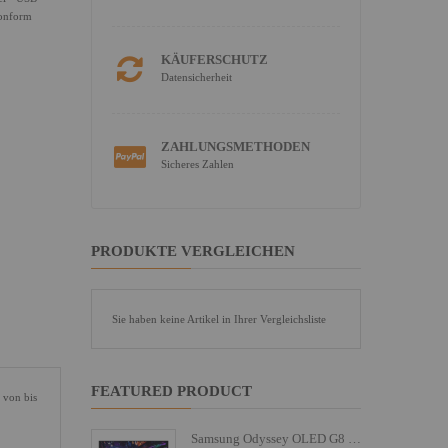
konform
KÄUFERSCHUTZ
Datensicherheit
ZAHLUNGSMETHODEN
Sicheres Zahlen
PRODUKTE VERGLEICHEN
Sie haben keine Artikel in Ihrer Vergleichsliste
FEATURED PRODUCT
 von bis
Samsung Odyssey OLED G8 S27FG810SU - G81SF Series - OLED-Monitor - Gaming - 68.6 cm (27")