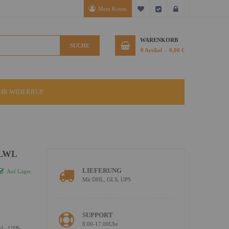
Mein Konto
Mein Wunschzettel
Kasse
Anmelden
WARENKORB
SUCHE
0
Artikel
0,00 €
IHR WIDERRUF
 LWL
LIEFERUNG
Auf Lager
Mit DHL, GLS, UPS
SUPPORT
8.00-17.00Uhr
l - USB-