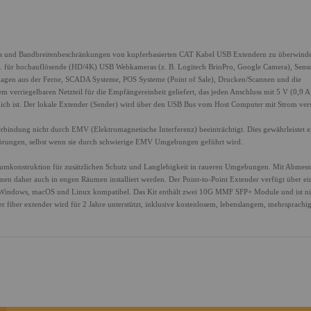
ngs und Bandbreitenbeschränkungen von kupferbasierten CAT Kabel USB Extendern zu überwinde
. für hochauflösende (HD/4K) USB Webkameras (z. B. Logitech BrioPro, Google Camera), Sens
agen aus der Ferne, SCADA Systeme, POS Systeme (Point of Sale), Drucken/Scannen und die
rriegelbaren Netzteil für die Empfängereinheit geliefert, das jeden Anschluss mit 5 V (0,9 A
ch ist. Der lokale Extender (Sender) wird über den USB Bus vom Host Computer mit Strom vers
indung nicht durch EMV (Elektromagnetische Interferenz) beeinträchtigt. Dies gewährleistet e
örungen, selbst wenn sie durch schwierige EMV Umgebungen geführt wird.
iumkonstruktion für zusätzlichen Schutz und Langlebigkeit in raueren Umgebungen. Mit Abmes
en daher auch in engen Räumen installiert werden. Der Point-to-Point Extender verfügt über ei
wie Windows, macOS und Linux kompatibel. Das Kit enthält zwei 10G MMF SFP+ Module und ist ni
iber extender wird für 2 Jahre unterstützt, inklusive kostenlosem, lebenslangem, mehrsprach