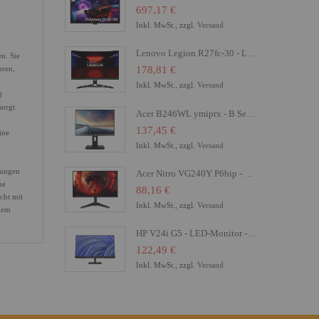
697,17 €
Inkl. MwSt., zzgl.
Versand
Lenovo Legion R27fc-30 - LED-Monitor - Gaming - gebogen - 68.6 cm (27")
n. Sie
oren,
178,81 €
Inkl. MwSt., zzgl.
Versand
)
orgt.
Acer B246WL ymiprx - B Series - LED-Monitor - 61 cm (24")
137,45 €
ine
Inkl. MwSt., zzgl.
Versand
sungen
Acer Nitro VG240Y P6bip - VG0 Series - LCD-Monitor - Gaming - 61 cm (24")
ne
88,16 €
cht mit
Inkl. MwSt., zzgl.
Versand
igem
HP V24i G5 - LED-Monitor - 61 cm (24") (23.8" sichtbar) - 1920 x 1080 Full HD (1080p)
122,49 €
Inkl. MwSt., zzgl.
Versand