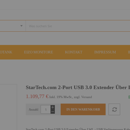
COTANK
EIZO MONITORE
KONTAKT
IMPRESSUM
StarTech.com 2-Port USB 3.0 Extender Über
1.109,77 €
Inkl. 19% MwSt., zzgl.
Versand
Anzahl
IN DEN WARENKORB
StarTech.com 2-Port USB 3.0 Extender Über LWL - USB Verlängerungs Kabe