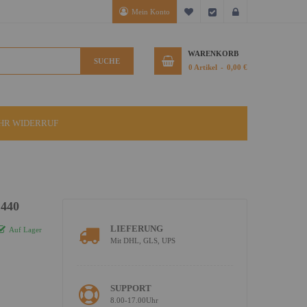
Mein Konto
Mein Wunschzettel
Kasse
Anmelden
WARENKORB
SUCHE
0
Artikel
0,00 €
IHR WIDERRUF
1440
LIEFERUNG
Auf Lager
Mit DHL, GLS, UPS
SUPPORT
8.00-17.00Uhr