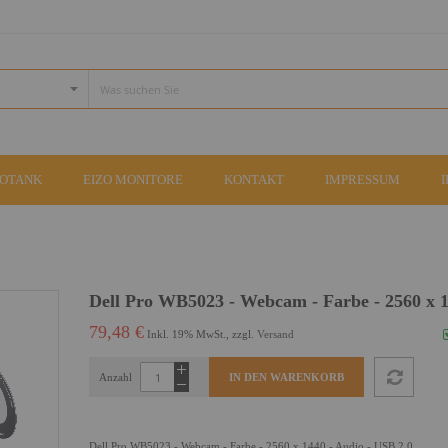
COTANK
EIZO MONITORE
KONTAKT
IMPRESSUM
Dell Pro WB5023 - Webcam - Farbe - 2560 x 
79,48 €
Inkl. 19% MwSt., zzgl.
Versand
Anzahl
IN DEN WARENKORB
Dell Pro WB5023 - Webcam - Farbe - 2560 x 1440 - Audio - USB 2.0