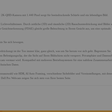
 2K-QHD-Kamera mit 1.440 Pixel sorgt für beeindruckende Schärfe und ein lebendiges Bild.
Lichtverhältnissen. Durch zeitliche (3D) und räumliche (2D) Rauschunterdrückung sind Bilder 
 Gesichtserkennung (FDAE) gleicht grelle Beleuchtung in Ihrem Gesicht aus, um eine optimale
hin Sie sich bewegen.
drückungi ist der Ton immer klar, ganz gleich, was um Sie herum vor sich geht. Begrenzen Sie
Befestigungsclip, der die Sicht auf Ihren Bildschirm nicht versperrt. Privatsphäre und Datensc
bcam verstaut wird. Kompatibel mit mehreren Betriebssystemen für eine nahtlose Zusammenarbei
echnischen Daten.
ionsauswahl wie HDR, AI Auto Framing, verschiedene Sichtfelder und Voreinstellungen, mit dene
Dell Pro Webcam zeigen Sie sich stets von Ihrer besten Seite.