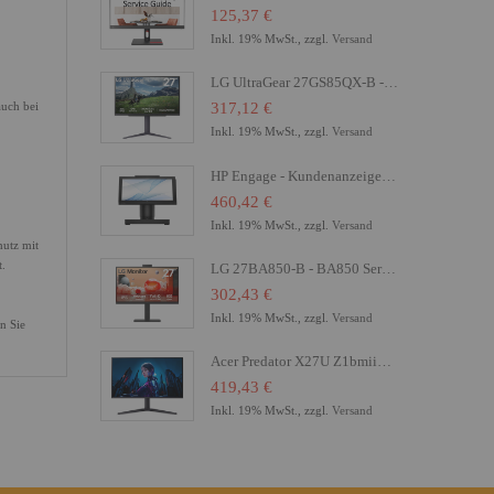
125,37 €
Inkl. 19% MwSt., zzgl.
Versand
LG UltraGear 27GS85QX-B - LED-Monitor - Gaming - 68.4 cm (27")
auch bei
317,12 €
Inkl. 19% MwSt., zzgl.
Versand
HP Engage - Kundenanzeige - 16.8 cm (6.6") - Touchscreen
460,42 €
Inkl. 19% MwSt., zzgl.
Versand
hutz mit
t.
LG 27BA850-B - BA850 Series - LED-Monitor - 68.6 cm (27")
302,43 €
Inkl. 19% MwSt., zzgl.
Versand
n Sie
Acer Predator X27U Z1bmiiprx - X Series - OLED-Monitor - Gaming - 68.6 cm (27")
419,43 €
Inkl. 19% MwSt., zzgl.
Versand