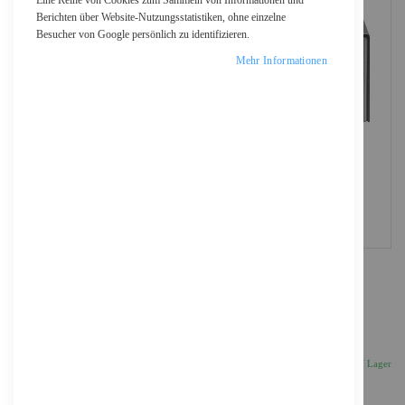
Eine Reihe von Cookies zum Sammeln von Informationen und
Berichten über Website-Nutzungsstatistiken, ohne einzelne
Besucher von Google persönlich zu identifizieren.
Mehr Informationen
StarTech.com 2 Port USB C KVM Switch, KVM
Umschalter
265,00 €
Inkl. 19% MwSt., zzgl.
Versand
Auf Lager
Anzahl
IN DEN WARENKORB