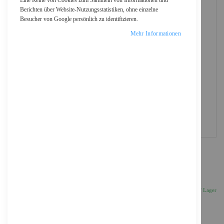
Eine Reihe von Cookies zum Sammeln von Informationen und
Berichten über Website-Nutzungsstatistiken, ohne einzelne
Besucher von Google persönlich zu identifizieren.
Mehr Informationen
HP USB-C Netzteil - Wechselstrom 115/230 V
79,46 €
Inkl. 19% MwSt., zzgl.
Versand
Auf Lager
Anzahl
IN DEN WARENKORB