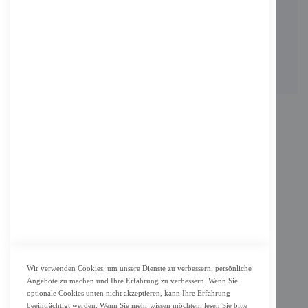
Adresse: Zimbelstrasse 26/13127 Berlin
Berlin, Deutschland
Email: info@f-m-shop.de
INFORMATION
Impressum
AGB
Datenschutz
KUNDENSERVICE
Bestellvorgang
Widerrufsbelehrung und Muster-Widerrufsformular für Verbraucher
Vertrag widerrufen
Wir verwenden Cookies, um unsere Dienste zu verbessern, persönliche
Angebote zu machen und Ihre Erfahrung zu verbessern. Wenn Sie
ZAHLUNG & LIEFERUNG
optionale Cookies unten nicht akzeptieren, kann Ihre Erfahrung
beeinträchtigt werden. Wenn Sie mehr wissen möchten, lesen Sie bitte