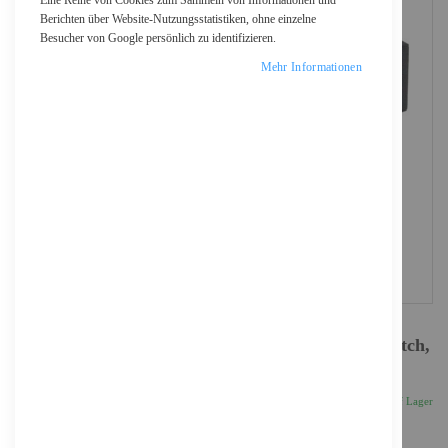
Eine Reihe von Cookies zum Sammeln von Informationen und
Berichten über Website-Nutzungsstatistiken, ohne einzelne
Besucher von Google persönlich zu identifizieren.
Mehr Informationen
DIGITUS 16 Port Gigabit Ethernet Netzwerk Switch,
Industrial, Unmanaged
226,47 €
Inkl. 19% MwSt., zzgl.
Versand
Auf Lager
Anzahl
IN DEN WARENKORB