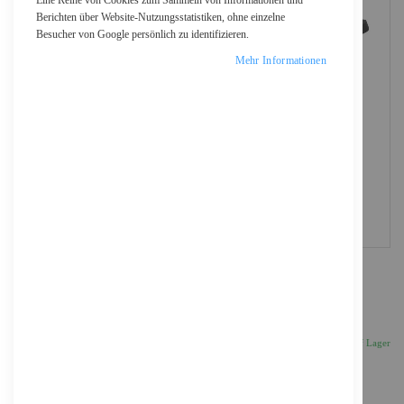
Eine Reihe von Cookies zum Sammeln von Informationen und
Berichten über Website-Nutzungsstatistiken, ohne einzelne
Besucher von Google persönlich zu identifizieren.
Mehr Informationen
Be Quiet! Light Wings - Gehäuselüfter - PWM
27,51 €
Inkl. 19% MwSt., zzgl.
Versand
Auf Lager
Anzahl
IN DEN WARENKORB