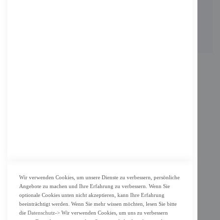
Berlin, Deutschland
Email: info@f-m-shop.de
INFORMATION
Impressum
AGB
Datenschutz
KUNDENSERVICE
Bestellvorgang
Widerrufsbelehrung und Muster-Widerrufsformular für Verbraucher
Vertrag widerrufen
Wir verwenden Cookies, um unsere Dienste zu verbessern, persönliche
Angebote zu machen und Ihre Erfahrung zu verbessern. Wenn Sie
ZAHLUNG & LIEFERUNG
optionale Cookies unten nicht akzeptieren, kann Ihre Erfahrung
beeinträchtigt werden. Wenn Sie mehr wissen möchten, lesen Sie bitte
Lieferung
die
Datenschutz
-> Wir verwenden Cookies, um uns zu verbessern