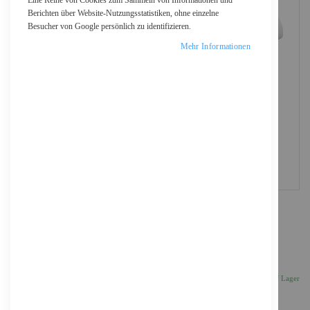
Eine Reihe von Cookies zum Sammeln von Informationen und
Berichten über Website-Nutzungsstatistiken, ohne einzelne
Besucher von Google persönlich zu identifizieren.
Mehr Informationen
Logitech Scribe - Kamera zur Erfassung von
Whiteboards
1.119,23 €
Inkl. 19% MwSt., zzgl.
Versand
Auf Lager
Anzahl
IN DEN WARENKORB