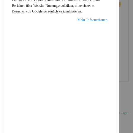
Eine Reihe von Cookies zum Sammeln von Informationen und
Berichten über Website-Nutzungsstatistiken, ohne einzelne
Besucher von Google persönlich zu identifizieren.
Mehr Informationen
DIGITUS LWL Singlemode Patchkabel, LC / LC
13,43 €
Inkl. 19% MwSt., zzgl.
Versand
Auf Lager
Anzahl
IN DEN WARENKORB