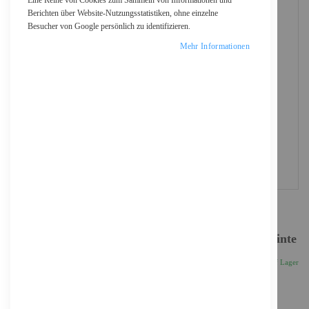
Eine Reihe von Cookies zum Sammeln von Informationen und
Berichten über Website-Nutzungsstatistiken, ohne einzelne
Besucher von Google persönlich zu identifizieren.
Mehr Informationen
Epson 114 - 70 ml - Magenta - original - Nachfülltinte
18,83 €
Inkl. 19% MwSt., zzgl.
Versand
Auf Lager
Anzahl
IN DEN WARENKORB